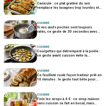
Canicule : ce plat gratiné du soir
remplace les lasagnes trop lourdes et
passe même quand personne n'a faim
CUISINE
Si vos œufs pochés sont toujours
ratés, ce geste de 30 secondes avec
un ustensile banal remplace le vortex
CUISINE
Courgettes qui détrempent à la poêle :
ce geste avant cuisson évite la
catastrophe et donne une croûte dorée
CUISINE
Ce feuilleté roulé façon traiteur prêt en
10 minutes : le geste tout bête pour
bluffer vos invités à l’apéro
CUISINE
Finis les sirops à 4 € : ce sirop maison
sans cuisson se fait en bocal, mais