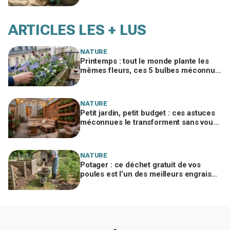
moins d'eau
ARTICLES LES + LUS
NATURE
Printemps : tout le monde plante les
mêmes fleurs, ces 5 bulbes méconnus
à planter in extremis vont changer votre
jardin
NATURE
Petit jardin, petit budget : ces astuces
méconnues le transforment sans vous
ruiner, à condition d’éviter cette erreur
NATURE
Potager : ce déchet gratuit de vos
poules est l’un des meilleurs engrais
naturels, mais mal utilisé il brûle vos
plantes