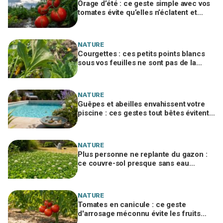
Orage d’été : ce geste simple avec vos
tomates évite qu’elles n’éclatent et
protège toute votre récolte du potager
NATURE
Courgettes : ces petits points blancs
sous vos feuilles ne sont pas de la
poussière et peuvent tuer les plants
NATURE
Guêpes et abeilles envahissent votre
piscine : ces gestes tout bêtes évitent
piqûres et insecticides tout l’été
NATURE
Plus personne ne replante du gazon :
ce couvre-sol presque sans eau
supporte la canicule et envahit les
jardins
NATURE
Tomates en canicule : ce geste
d'arrosage méconnu évite les fruits
fades tout en consommant deux fois