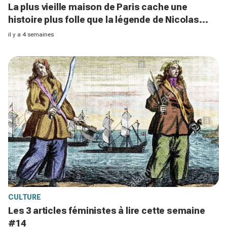
La plus vieille maison de Paris cache une
histoire plus folle que la légende de Nicolas
Flamel que les guides taisent
il y a 4 semaines
CULTURE
Les 3 articles féministes à lire cette semaine
#14