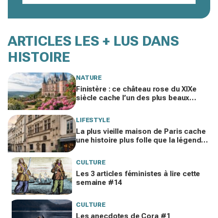
ARTICLES LES + LUS
DANS
HISTOIRE
NATURE
Finistère : ce château rose du XIXe
siècle cache l’un des plus beaux
jardins de France, à voir avant la foule
LIFESTYLE
La plus vieille maison de Paris cache
une histoire plus folle que la légende
de Nicolas Flamel que les guides
taisent
CULTURE
Les 3 articles féministes à lire cette
semaine #14
CULTURE
Les anecdotes de Cora #1