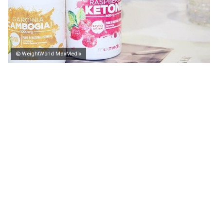
© WeightWorld MaxMedix