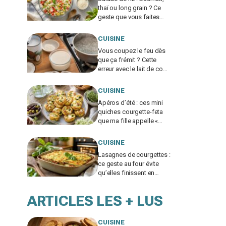
thaï ou long grain ? Ce
geste que vous faites
encore ruine tout, un chef
me l’a interdit
CUISINE
Vous coupez le feu dès
que ça frémit ? Cette
erreur avec le lait de coco
ruine votre panna cotta
végétale
CUISINE
Apéros d’été : ces mini
quiches courgette-feta
que ma fille appelle «
nuages à la feta », si
vous évitez ce geste
CUISINE
Lasagnes de courgettes :
ce geste au four évite
qu’elles finissent en
soupe, ma famille en
redemande
ARTICLES LES + LUS
CUISINE