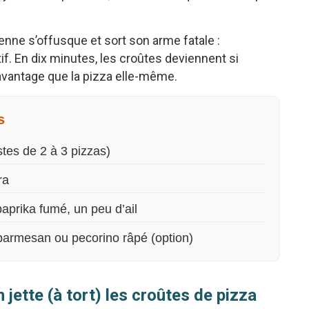
enne s’offusque et sort son arme fatale :
if. En dix minutes, les croûtes deviennent si
davantage que la pizza elle-même.
s
stes de 2 à 3 pizzas)
ra
paprika fumé, un peu d’ail
 parmesan ou pecorino râpé (option)
 jette (à tort) les croûtes de pizza