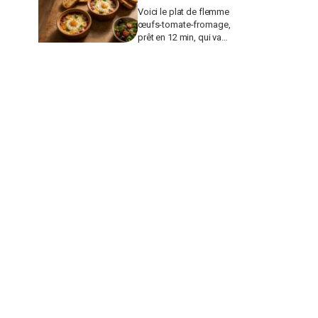
Voici le plat de flemme
œufs-tomate-fromage,
prêt en 12 min, qui va
remplacer vos pâtes au
beurre