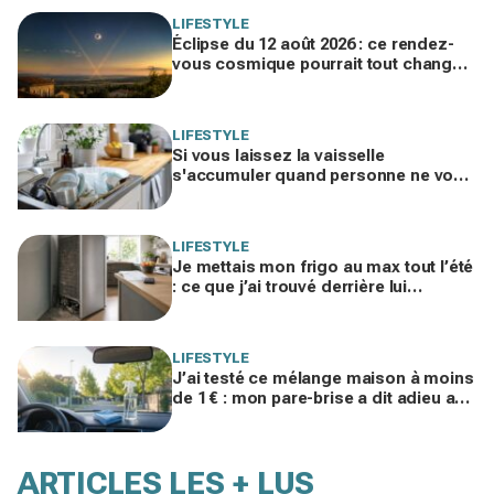
LIFESTYLE
Éclipse du 12 août 2026 : ce rendez-
vous cosmique pourrait tout changer
dans votre vie amoureuse sans
prévenir
LIFESTYLE
Si vous laissez la vaisselle
s'accumuler quand personne ne vous
voit, les psys le confirment : voilà ce
que ça révèle
LIFESTYLE
Je mettais mon frigo au max tout l’été
: ce que j’ai trouvé derrière lui
expliquait ma facture d’électricité
folle
LIFESTYLE
J’ai testé ce mélange maison à moins
de 1 € : mon pare-brise a dit adieu aux
traces, finis les sprays auto chers
ARTICLES LES + LUS