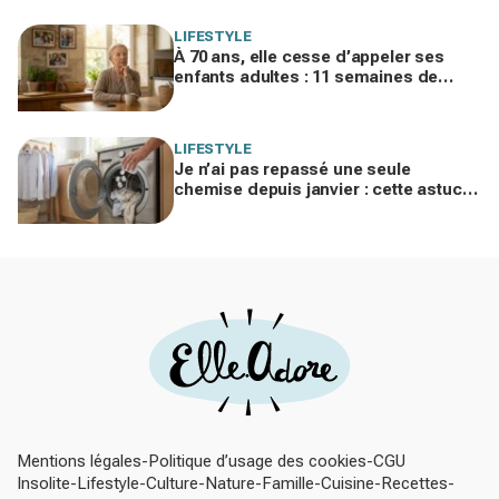
LIFESTYLE
À 70 ans, elle cesse d’appeler ses
enfants adultes : 11 semaines de
silence et une leçon brutale sur les
familles modernes
LIFESTYLE
Je n’ai pas repassé une seule
chemise depuis janvier : cette astuce
avec le sèche-linge tient en 15
minutes
Mentions légales
Politique d’usage des cookies
CGU
Insolite
Lifestyle
Culture
Nature
Famille
Cuisine
Recettes