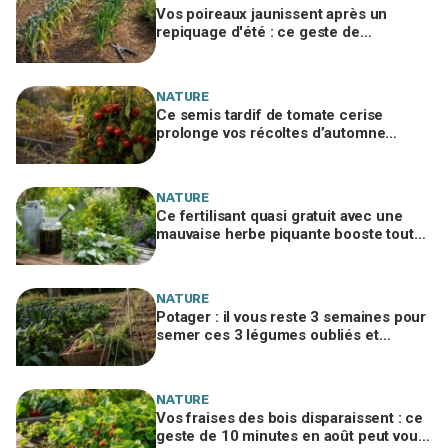
Vos poireaux jaunissent après un
repiquage d'été : ce geste de
maraîcher évite de perdre toute votre
rangée
NATURE
Ce semis tardif de tomate cerise
prolonge vos récoltes d’automne
pendant que vos voisins n’ont plus rien
NATURE
Ce fertilisant quasi gratuit avec une
mauvaise herbe piquante booste toutes
vos plantes… si vous évitez cette erreur
NATURE
Potager : il vous reste 3 semaines pour
semer ces 3 légumes oubliés et
récolter quand vos voisins auront tout
arraché
NATURE
Vos fraises des bois disparaissent : ce
geste de 10 minutes en août peut vous