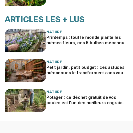
en donner trois fois plus l’an prochain
ARTICLES LES + LUS
NATURE
Printemps : tout le monde plante les
mêmes fleurs, ces 5 bulbes méconnus
à planter in extremis vont changer votre
jardin
NATURE
Petit jardin, petit budget : ces astuces
méconnues le transforment sans vous
ruiner, à condition d’éviter cette erreur
NATURE
Potager : ce déchet gratuit de vos
poules est l’un des meilleurs engrais
naturels, mais mal utilisé il brûle vos
plantes