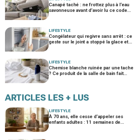
Canapé taché : ne frottez plus à l’eau
savonneuse avant d’avoir lu ce code
d’entretien caché, sinon vous le ruinez
LIFESTYLE
Congélateur qui regivre sans arrêt : ce
geste sur le joint a stoppé la glace et
fait chuter la facture d'électricité
LIFESTYLE
Chemise blanche ruinée par une tache
? Ce produit de la salle de bain fait
mieux que votre détachant habituel
ARTICLES LES + LUS
LIFESTYLE
À 70 ans, elle cesse d’appeler ses
enfants adultes : 11 semaines de
silence et une leçon brutale sur les
familles modernes