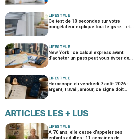
crème solaire explique les taches
rouille
LIFESTYLE
Ce test de 10 secondes sur votre
congélateur explique tout le givre… et
ces 30 % d'électricité en trop
LIFESTYLE
New York : ce calcul express avant
d’acheter un pass peut vous éviter de
gaspiller jusqu’à 100 € en visites
LIFESTYLE
Horoscope du vendredi 7 août 2026 :
argent, travail, amour, ce signe doit
freiner ses dépenses aujourd’hui
ARTICLES LES + LUS
LIFESTYLE
À 70 ans, elle cesse d’appeler ses
enfants adultes : 11 semaines de