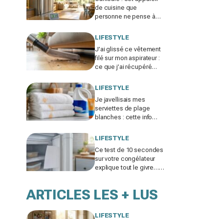
de cuisine que
personne ne pense à
éteindre le soir fait
grimper votre salon de 2
LIFESTYLE
à 3 °C
J’ai glissé ce vêtement
filé sur mon aspirateur :
ce que j’ai récupéré
sous le canapé m’a fait
rougir de honte
LIFESTYLE
Je javellisais mes
serviettes de plage
blanches : cette info
cachée sur ma crème
solaire explique les
LIFESTYLE
taches rouille
Ce test de 10 secondes
sur votre congélateur
explique tout le givre…
et ces 30 % d'électricité
en trop
ARTICLES LES + LUS
LIFESTYLE