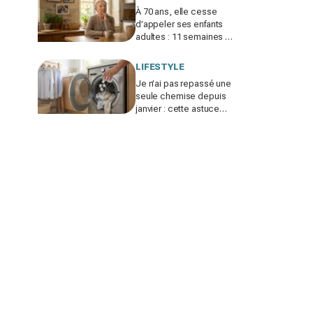
À 70 ans, elle cesse
d’appeler ses enfants
adultes : 11 semaines de
silence et une leçon
brutale sur les familles
LIFESTYLE
modernes
Je n’ai pas repassé une
seule chemise depuis
janvier : cette astuce
avec le sèche-linge
tient en 15 minutes