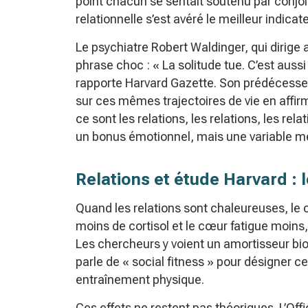
point chacun se sentait soutenu par conjoi
relationnelle s’est avéré le meilleur indica
Le psychiatre Robert Waldinger, qui dirige 
phrase choc : « La solitude tue. C’est auss
rapporte Harvard Gazette. Son prédécesseu
sur ces mêmes trajectoires de vie en affirm
ce sont les relations, les relations, les rel
un bonus émotionnel, mais une variable méd
Relations et étude Harvard : 
Quand les relations sont chaleureuses, le c
moins de cortisol et le cœur fatigue moins, 
Les chercheurs y voient un amortisseur bi
parle de « social fitness » pour désigner c
entraînement physique.
Ces effets ne restent pas théoriques. L’Of