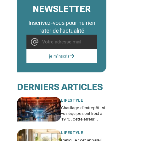
NEWSLETTER
Inscrivez-vous pour ne rien
rater de l’actualité
je m'inscris
DERNIERS ARTICLES
LIFESTYLE
Chauffage d’entrepôt : si
vos équipes ont froid à
19 °C, cette erreur
invisible peut faire bondir
la facture de 25 %
LIFESTYLE
Canicule : cet appareil