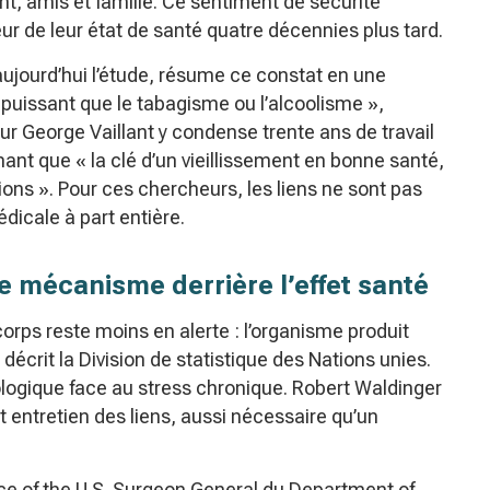
nt, amis et famille. Ce sentiment de sécurité
teur de leur état de santé quatre décennies plus tard.
aujourd’hui l’étude, résume ce constat en une
i puissant que le tabagisme ou l’alcoolisme »,
r George Vaillant y condense trente ans de travail
ant que « la clé d’un vieillissement en bonne santé,
ations ». Pour ces chercheurs, les liens ne sont pas
icale à part entière.
le mécanisme derrière l’effet santé
orps reste moins en alerte : l’organisme produit
décrit la Division de statistique des Nations unies.
ologique face au stress chronique. Robert Waldinger
et entretien des liens, aussi nécessaire qu’un
fice of the U.S. Surgeon General du Department of