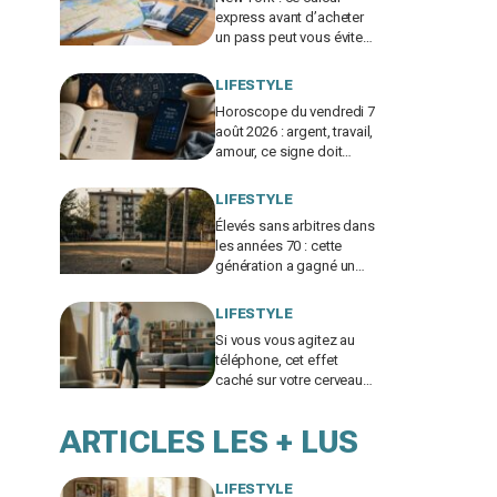
express avant d’acheter
un pass peut vous éviter
de gaspiller jusqu’à 100 €
en visites
LIFESTYLE
Horoscope du vendredi 7
août 2026 : argent, travail,
amour, ce signe doit
freiner ses dépenses
aujourd’hui
LIFESTYLE
Élevés sans arbitres dans
les années 70 : cette
génération a gagné un
atout clé qui manque aux
enfants d’aujourd’hui
LIFESTYLE
Si vous vous agitez au
téléphone, cet effet
caché sur votre cerveau
explique pourquoi les
appels vocaux vous
ARTICLES LES + LUS
perturbent
LIFESTYLE