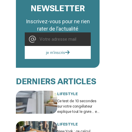
NEWSLETTER
Inscrivez-vous pour ne rien
rater de l’actualité
je m'inscris
DERNIERS ARTICLES
LIFESTYLE
Ce test de 10 secondes
sur votre congélateur
explique tout le givre… et
ces 30 % d'électricité en
trop
LIFESTYLE
New York : ce calcul