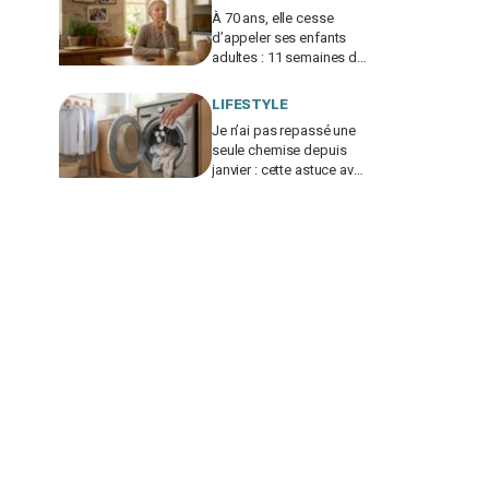
À 70 ans, elle cesse
d’appeler ses enfants
adultes : 11 semaines de
silence et une leçon
brutale sur les familles
LIFESTYLE
modernes
Je n’ai pas repassé une
seule chemise depuis
janvier : cette astuce avec
le sèche-linge tient en 15
minutes