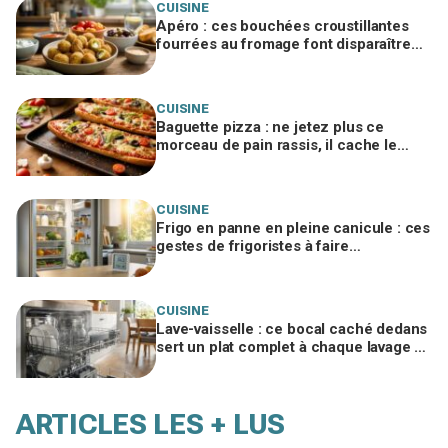
CUISINE
Apéro : ces bouchées croustillantes
fourrées au fromage font disparaître
les chips, à tester vite
CUISINE
Baguette pizza : ne jetez plus ce
morceau de pain rassis, il cache le
secret d'une base ultra croustillante
CUISINE
Frigo en panne en pleine canicule : ces
gestes de frigoristes à faire
absolument dans les 4 h (et celui à
bannir)
CUISINE
Lave-vaisselle : ce bocal caché dedans
sert un plat complet à chaque lavage si
vous évitez cette erreur
ARTICLES LES + LUS