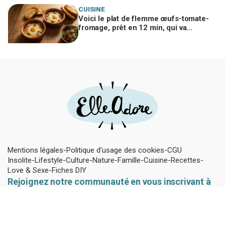
CUISINE
Voici le plat de flemme œufs-tomate-
fromage, prêt en 12 min, qui va
remplacer vos pâtes au beurre
Mentions légales
Politique d’usage des cookies
CGU
Insolite
Lifestyle
Culture
Nature
Famille
Cuisine
Recettes
Love & Sexe
Fiches DIY
Rejoignez notre communauté en vous inscrivant à
notre Newsletter !
Pour ne rien louper des dernières actus Mariefrance et rester à
la page des dernières tendances jeunes.