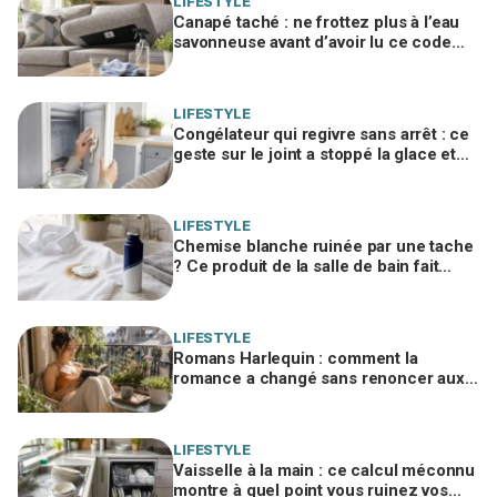
LIFESTYLE
Canapé taché : ne frottez plus à l’eau
savonneuse avant d’avoir lu ce code
d’entretien caché, sinon vous le ruinez
LIFESTYLE
Congélateur qui regivre sans arrêt : ce
geste sur le joint a stoppé la glace et
fait chuter la facture d'électricité
LIFESTYLE
Chemise blanche ruinée par une tache
? Ce produit de la salle de bain fait
mieux que votre détachant habituel
LIFESTYLE
Romans Harlequin : comment la
romance a changé sans renoncer aux
histoires d’amour
LIFESTYLE
Vaisselle à la main : ce calcul méconnu
montre à quel point vous ruinez vos