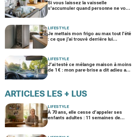
Si vous laissez la vaisselle
s'accumuler quand personne ne vous
voit, les psys le confirment : voilà ce
que ça révèle
LIFESTYLE
Je mettais mon frigo au max tout l’été
: ce que j’ai trouvé derrière lui
expliquait ma facture d’électricité
folle
LIFESTYLE
J’ai testé ce mélange maison à moins
de 1 € : mon pare-brise a dit adieu aux
traces, finis les sprays auto chers
ARTICLES LES + LUS
LIFESTYLE
À 70 ans, elle cesse d’appeler ses
enfants adultes : 11 semaines de
silence et une leçon brutale sur les
familles modernes