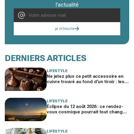
l’actualité
je m'inscris
DERNIERS ARTICLES
LIFESTYLE
Ne jetez plus ce petit accessoire en
cuivre trouvé au fond d’un tiroir : les
brocanteurs le paient jusqu’à 200 €
LIFESTYLE
Éclipse du 12 août 2026 : ce rendez-
vous cosmique pourrait tout changer
dans votre vie amoureuse sans
prévenir
LIFESTYLE