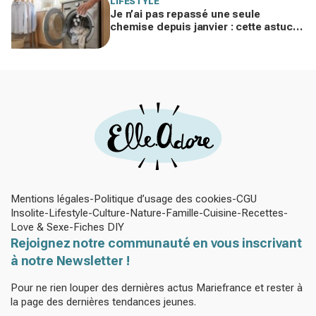
LIFESTYLE
Je n’ai pas repassé une seule
chemise depuis janvier : cette astuce
avec le sèche-linge tient en 15
minutes
Mentions légales
Politique d’usage des cookies
CGU
Insolite
Lifestyle
Culture
Nature
Famille
Cuisine
Recettes
Love & Sexe
Fiches DIY
Rejoignez notre communauté en vous inscrivant
à notre Newsletter !
Pour ne rien louper des dernières actus Mariefrance et rester à
la page des dernières tendances jeunes.