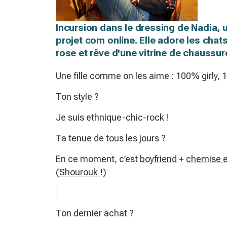
Incursion dans le dressing de Nadia, u
projet com online. Elle adore les chats
rose et rêve d'une vitrine de chaussur
Une fille comme on les aime : 100% girly
Ton style ?
Je suis ethnique-chic-rock !
Ta tenue de tous les jours ?
En ce moment, c’est
boyfriend
+
chemise e
(
Shourouk
!)
Ton dernier achat ?