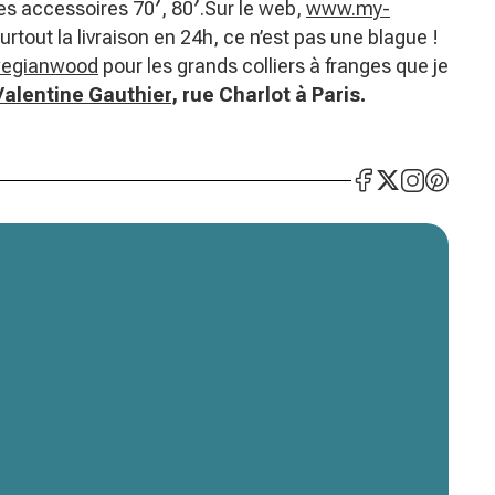
es accessoires 70′, 80′.Sur le web,
www.my-
urtout la livraison en 24h, ce n’est pas une blague !
wegianwood
pour les grands colliers à franges que je
Valentine Gauthier
, rue Charlot à Paris.