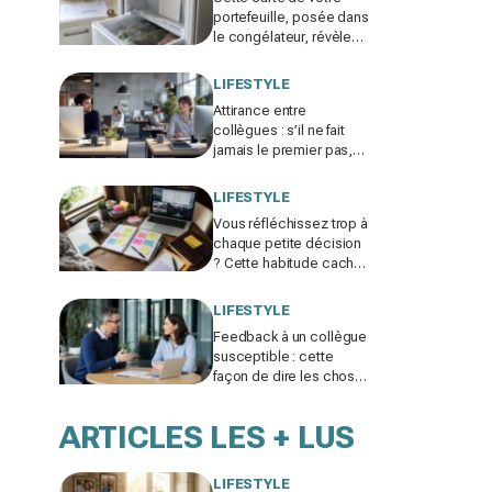
portefeuille, posée dans
le congélateur, révèle
pourquoi votre facture
d’électricité grimpe
LIFESTYLE
Attirance entre
collègues : s’il ne fait
jamais le premier pas,
ce n’est pas par timidité
mais pour une raison
LIFESTYLE
taboue
Vous réfléchissez trop à
chaque petite décision
? Cette habitude cachée
pourrait plomber toute
votre vie
LIFESTYLE
Feedback à un collègue
susceptible : cette
façon de dire les choses
sans te trahir ni la briser
change tout
ARTICLES LES + LUS
LIFESTYLE