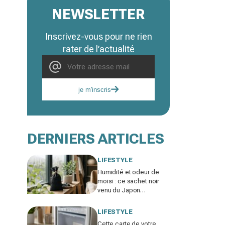
NEWSLETTER
Inscrivez-vous pour ne rien
rater de l’actualité
je m'inscris
DERNIERS ARTICLES
LIFESTYLE
Humidité et odeur de
moisi : ce sachet noir
venu du Japon
remplace votre
déshumidificateur sans
LIFESTYLE
consommer un watt
Cette carte de votre