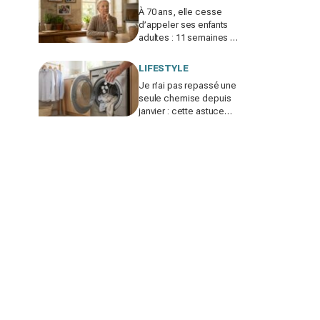
À 70 ans, elle cesse
d’appeler ses enfants
adultes : 11 semaines de
silence et une leçon
brutale sur les familles
LIFESTYLE
modernes
Je n’ai pas repassé une
seule chemise depuis
janvier : cette astuce
avec le sèche-linge
tient en 15 minutes