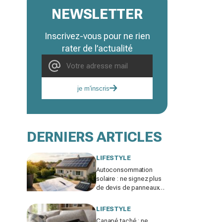
NEWSLETTER
Inscrivez-vous pour ne rien
rater de l’actualité
je m'inscris
DERNIERS ARTICLES
LIFESTYLE
Autoconsommation
solaire : ne signez plus
de devis de panneaux
sans vérifier cette erreur
qui ruine vos économies
LIFESTYLE
Canapé taché : ne