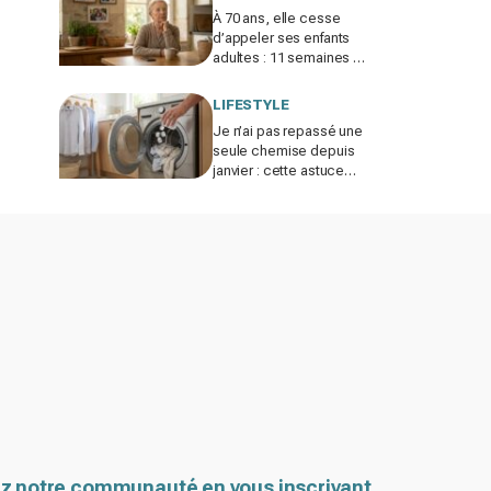
À 70 ans, elle cesse
d’appeler ses enfants
adultes : 11 semaines de
silence et une leçon
brutale sur les familles
LIFESTYLE
modernes
Je n’ai pas repassé une
seule chemise depuis
janvier : cette astuce
avec le sèche-linge
tient en 15 minutes
z notre communauté en vous inscrivant