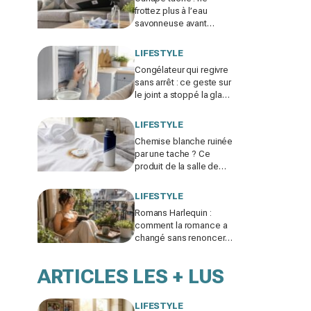
frottez plus à l’eau
savonneuse avant
d’avoir lu ce code
d’entretien caché, sinon
LIFESTYLE
vous le ruinez
Congélateur qui regivre
sans arrêt : ce geste sur
le joint a stoppé la glace
et fait chuter la facture
d'électricité
LIFESTYLE
Chemise blanche ruinée
par une tache ? Ce
produit de la salle de
bain fait mieux que votre
détachant habituel
LIFESTYLE
Romans Harlequin :
comment la romance a
changé sans renoncer
aux histoires d’amour
ARTICLES LES + LUS
LIFESTYLE