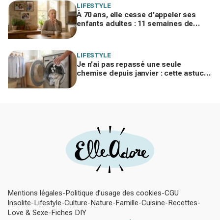
LIFESTYLE
À 70 ans, elle cesse d’appeler ses
enfants adultes : 11 semaines de
silence et une leçon brutale sur les
familles modernes
LIFESTYLE
Je n’ai pas repassé une seule
chemise depuis janvier : cette astuce
avec le sèche-linge tient en 15
minutes
Mentions légales
Politique d’usage des cookies
CGU
Insolite
Lifestyle
Culture
Nature
Famille
Cuisine
Recettes
Love & Sexe
Fiches DIY