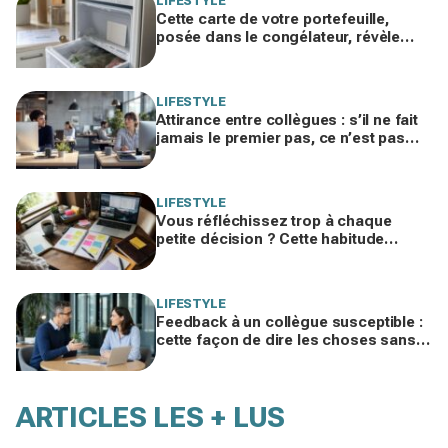
LIFESTYLE
Cette carte de votre portefeuille,
posée dans le congélateur, révèle
pourquoi votre facture d’électricité
grimpe
LIFESTYLE
Attirance entre collègues : s’il ne fait
jamais le premier pas, ce n’est pas
par timidité mais pour une raison
taboue
LIFESTYLE
Vous réfléchissez trop à chaque
petite décision ? Cette habitude
cachée pourrait plomber toute votre
vie
LIFESTYLE
Feedback à un collègue susceptible :
cette façon de dire les choses sans
te trahir ni la briser change tout
ARTICLES LES + LUS