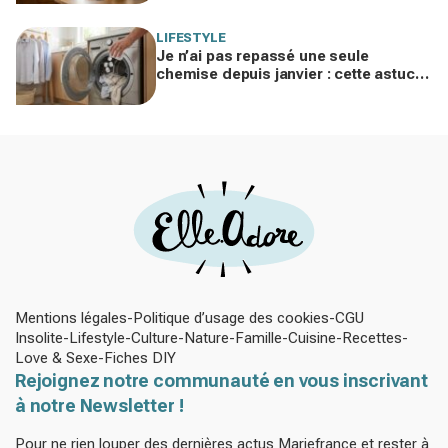
familles modernes
LIFESTYLE
Je n’ai pas repassé une seule
chemise depuis janvier : cette astuce
avec le sèche-linge tient en 15
minutes
Mentions légales
Politique d’usage des cookies
CGU
Insolite
Lifestyle
Culture
Nature
Famille
Cuisine
Recettes
Love & Sexe
Fiches DIY
Rejoignez notre communauté en vous inscrivant
à notre Newsletter !
Pour ne rien louper des dernières actus Mariefrance et rester à