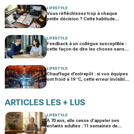
LIFESTYLE
Vous réfléchissez trop à chaque
petite décision ? Cette habitude
cachée pourrait plomber toute votre
vie
LIFESTYLE
Feedback à un collègue susceptible :
cette façon de dire les choses sans
te trahir ni la briser change tout
LIFESTYLE
Chauffage d’entrepôt : si vos équipes
ont froid à 19 °C, cette erreur invisible
peut faire bondir la facture de 25 %
ARTICLES LES + LUS
LIFESTYLE
À 70 ans, elle cesse d’appeler ses
enfants adultes : 11 semaines de
silence et une leçon brutale sur les