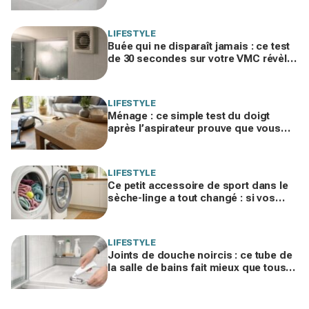
sur l’humidité cachée chez vous
LIFESTYLE
Buée qui ne disparaît jamais : ce test
de 30 secondes sur votre VMC révèle
la vraie cause et évite les moisissures
LIFESTYLE
Ménage : ce simple test du doigt
après l’aspirateur prouve que vous
nettoyez dans le mauvais ordre
LIFESTYLE
Ce petit accessoire de sport dans le
sèche-linge a tout changé : si vos
serviettes sèchent mal, vous ratez ce
geste
LIFESTYLE
Joints de douche noircis : ce tube de
la salle de bains fait mieux que tous
vos produits spéciaux payés cher