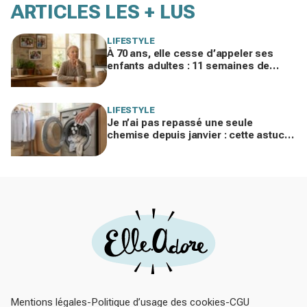
ARTICLES LES + LUS
LIFESTYLE
À 70 ans, elle cesse d’appeler ses
enfants adultes : 11 semaines de
silence et une leçon brutale sur les
familles modernes
LIFESTYLE
Je n’ai pas repassé une seule
chemise depuis janvier : cette astuce
avec le sèche-linge tient en 15
minutes
Mentions légales
Politique d’usage des cookies
CGU