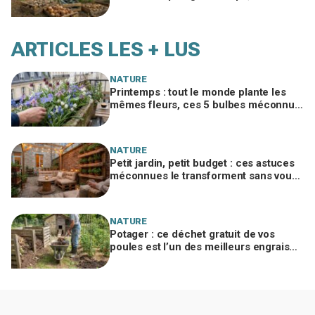
premières pluies ruineront des mois de
travail
ARTICLES LES + LUS
NATURE
Printemps : tout le monde plante les
mêmes fleurs, ces 5 bulbes méconnus
à planter in extremis vont changer votre
jardin
NATURE
Petit jardin, petit budget : ces astuces
méconnues le transforment sans vous
ruiner, à condition d’éviter cette erreur
NATURE
Potager : ce déchet gratuit de vos
poules est l’un des meilleurs engrais
naturels, mais mal utilisé il brûle vos
plantes