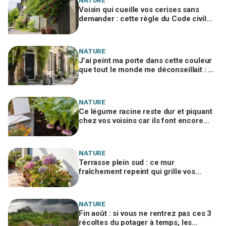
NATURE
Voisin qui cueille vos cerises sans
demander : cette règle du Code civil
peut vous coûter très cher
NATURE
J’ai peint ma porte dans cette couleur
que tout le monde me déconseillait : six
mois plus tard, toute la rue l’a copiée
NATURE
Ce légume racine reste dur et piquant
chez vos voisins car ils font encore
cette erreur au potager
NATURE
Terrasse plein sud : ce mur
fraîchement repeint qui grille vos
hortensias et se cache derrière ces
taches sèches
NATURE
Fin août : si vous ne rentrez pas ces 3
récoltes du potager à temps, les