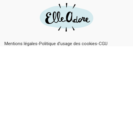
Mentions légales
Politique d’usage des cookies
CGU
Insolite
Lifestyle
Culture
Nature
Famille
Cuisine
Recettes
Love & Sexe
Fiches DIY
Rejoignez notre communauté en vous inscrivant à
notre Newsletter !
Pour ne rien louper des dernières actus Mariefrance et rester à
la page des dernières tendances jeunes.
S'inscrire