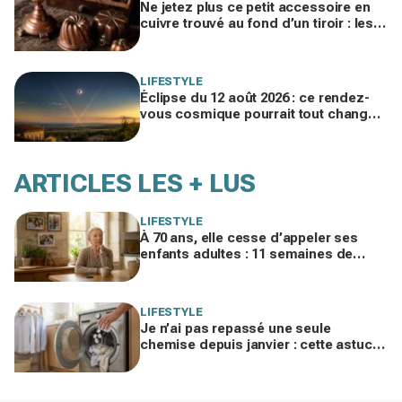
Ne jetez plus ce petit accessoire en
cuivre trouvé au fond d’un tiroir : les
brocanteurs le paient jusqu’à 200 €
LIFESTYLE
Éclipse du 12 août 2026 : ce rendez-
vous cosmique pourrait tout changer
dans votre vie amoureuse sans
prévenir
ARTICLES LES + LUS
LIFESTYLE
À 70 ans, elle cesse d’appeler ses
enfants adultes : 11 semaines de
silence et une leçon brutale sur les
familles modernes
LIFESTYLE
Je n’ai pas repassé une seule
chemise depuis janvier : cette astuce
avec le sèche-linge tient en 15
minutes