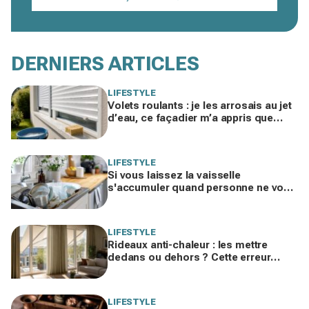
DERNIERS ARTICLES
LIFESTYLE
Volets roulants : je les arrosais au jet
d’eau, ce façadier m’a appris que
j’étalais la poussière… et comment
l’éviter
LIFESTYLE
Si vous laissez la vaisselle
s'accumuler quand personne ne vous
voit, les psys le confirment : voilà ce
que ça révèle
LIFESTYLE
Rideaux anti-chaleur : les mettre
dedans ou dehors ? Cette erreur
invisible peut ajouter 5 °C chez vous
LIFESTYLE