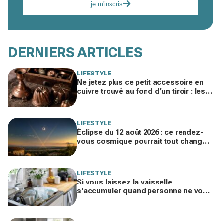
je m'inscris
DERNIERS ARTICLES
LIFESTYLE
Ne jetez plus ce petit accessoire en
cuivre trouvé au fond d’un tiroir : les
brocanteurs le paient jusqu’à 200 €
LIFESTYLE
Éclipse du 12 août 2026 : ce rendez-
vous cosmique pourrait tout changer
dans votre vie amoureuse sans
prévenir
LIFESTYLE
Si vous laissez la vaisselle
s'accumuler quand personne ne vous
voit, les psys le confirment : voilà ce
que ça révèle