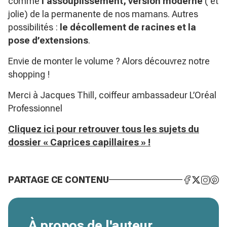
comme
l’assouplissement, version moderne
( et
jolie) de la permanente de nos mamans. Autres
possibilités :
le décollement de racines et la
pose d’extensions
.
Envie de monter le volume ? Alors découvrez notre
shopping !
Merci à Jacques Thill, coiffeur ambassadeur L’Oréal
Professionnel
Cliquez ici pour retrouver tous les sujets du
dossier « Caprices capillaires » !
PARTAGE CE CONTENU
À propos de l'auteur