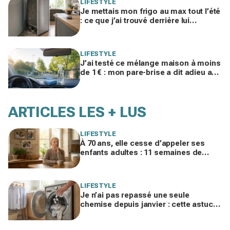
LIFESTYLE
Je mettais mon frigo au max tout l’été
: ce que j’ai trouvé derrière lui
expliquait ma facture d’électricité
folle
LIFESTYLE
J’ai testé ce mélange maison à moins
de 1 € : mon pare-brise a dit adieu aux
traces, finis les sprays auto chers
ARTICLES LES + LUS
LIFESTYLE
À 70 ans, elle cesse d’appeler ses
enfants adultes : 11 semaines de
silence et une leçon brutale sur les
familles modernes
LIFESTYLE
Je n’ai pas repassé une seule
chemise depuis janvier : cette astuce
avec le sèche-linge tient en 15
minutes