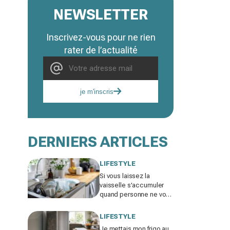
NEWSLETTER
Inscrivez-vous pour ne rien
rater de l’actualité
je m'inscris
DERNIERS ARTICLES
LIFESTYLE
Si vous laissez la
vaisselle s'accumuler
quand personne ne vous
voit, les psys le
confirment : voilà ce que
LIFESTYLE
ça révèle
Je mettais mon frigo au