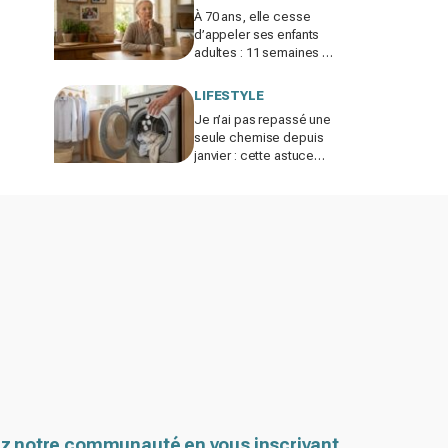
À 70 ans, elle cesse
d’appeler ses enfants
adultes : 11 semaines de
silence et une leçon
brutale sur les familles
LIFESTYLE
modernes
Je n’ai pas repassé une
seule chemise depuis
janvier : cette astuce
avec le sèche-linge
tient en 15 minutes
z notre communauté en vous inscrivant