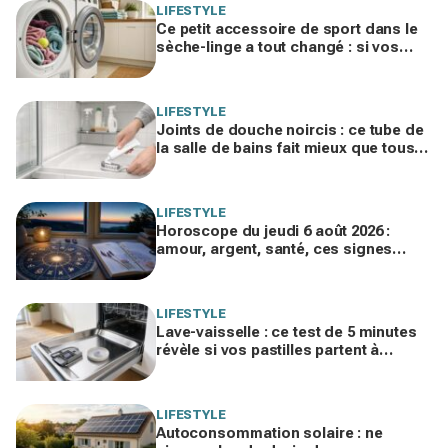
LIFESTYLE
Ce petit accessoire de sport dans le
sèche-linge a tout changé : si vos
serviettes sèchent mal, vous ratez ce
geste
LIFESTYLE
Joints de douche noircis : ce tube de
la salle de bains fait mieux que tous
vos produits spéciaux payés cher
LIFESTYLE
Horoscope du jeudi 6 août 2026 :
amour, argent, santé, ces signes
jouent gros aujourd’hui sans le savoir
LIFESTYLE
Lave-vaisselle : ce test de 5 minutes
révèle si vos pastilles partent à
l’égout et font exploser la facture
LIFESTYLE
Autoconsommation solaire : ne