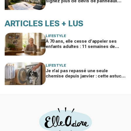
signez plus de devis de panneaux
sans vérifier cette erreur qui ruine vos
économies
ARTICLES LES + LUS
LIFESTYLE
À 70 ans, elle cesse d’appeler ses
enfants adultes : 11 semaines de
silence et une leçon brutale sur les
familles modernes
LIFESTYLE
Je n’ai pas repassé une seule
chemise depuis janvier : cette astuce
avec le sèche-linge tient en 15
minutes