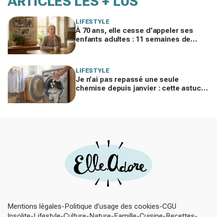
ARTICLES LES + LUS
LIFESTYLE
À 70 ans, elle cesse d’appeler ses
enfants adultes : 11 semaines de
silence et une leçon brutale sur les
familles modernes
LIFESTYLE
Je n’ai pas repassé une seule
chemise depuis janvier : cette astuce
avec le sèche-linge tient en 15
minutes
Mentions légales
Politique d’usage des cookies
CGU
Insolite
Lifestyle
Culture
Nature
Famille
Cuisine
Recettes