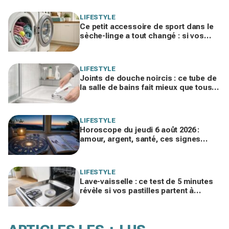
LIFESTYLE
Ce petit accessoire de sport dans le
sèche-linge a tout changé : si vos
serviettes sèchent mal, vous ratez ce
geste
LIFESTYLE
Joints de douche noircis : ce tube de
la salle de bains fait mieux que tous
vos produits spéciaux payés cher
LIFESTYLE
Horoscope du jeudi 6 août 2026 :
amour, argent, santé, ces signes
jouent gros aujourd’hui sans le savoir
LIFESTYLE
Lave-vaisselle : ce test de 5 minutes
révèle si vos pastilles partent à
l’égout et font exploser la facture