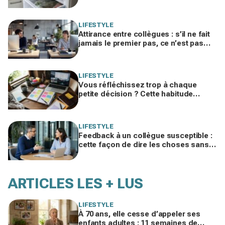
pourquoi votre facture d’électricité
grimpe
LIFESTYLE
Attirance entre collègues : s’il ne fait
jamais le premier pas, ce n’est pas
par timidité mais pour une raison
taboue
LIFESTYLE
Vous réfléchissez trop à chaque
petite décision ? Cette habitude
cachée pourrait plomber toute votre
vie
LIFESTYLE
Feedback à un collègue susceptible :
cette façon de dire les choses sans
te trahir ni la briser change tout
ARTICLES LES + LUS
LIFESTYLE
À 70 ans, elle cesse d’appeler ses
enfants adultes : 11 semaines de