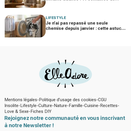
silence et une leçon brutale sur les
familles modernes
LIFESTYLE
Je n’ai pas repassé une seule
chemise depuis janvier : cette astuce
avec le sèche-linge tient en 15
minutes
Mentions légales
Politique d’usage des cookies
CGU
Insolite
Lifestyle
Culture
Nature
Famille
Cuisine
Recettes
Love & Sexe
Fiches DIY
Rejoignez notre communauté en vous inscrivant
à notre Newsletter !