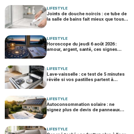
LIFESTYLE
Joints de douche noircis : ce tube de
la salle de bains fait mieux que tous
vos produits spéciaux payés cher
LIFESTYLE
Horoscope du jeudi 6 août 2026 :
amour, argent, santé, ces signes
jouent gros aujourd’hui sans le savoir
LIFESTYLE
Lave-vaisselle : ce test de 5 minutes
révèle si vos pastilles partent à
l’égout et font exploser la facture
LIFESTYLE
Autoconsommation solaire : ne
signez plus de devis de panneaux
sans vérifier cette erreur qui ruine vos
économies
LIFESTYLE