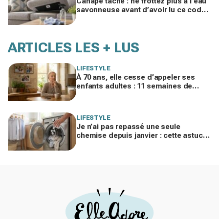
Canapé taché : ne frottez plus à l’eau
savonneuse avant d’avoir lu ce code
d’entretien caché, sinon vous le
ruinez
ARTICLES LES + LUS
LIFESTYLE
À 70 ans, elle cesse d’appeler ses
enfants adultes : 11 semaines de
silence et une leçon brutale sur les
familles modernes
LIFESTYLE
Je n’ai pas repassé une seule
chemise depuis janvier : cette astuce
avec le sèche-linge tient en 15
minutes