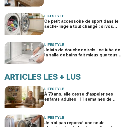
nettoyez dans le mauvais ordre
LIFESTYLE
Ce petit accessoire de sport dans le
sèche-linge a tout changé : si vos
serviettes sèchent mal, vous ratez ce
geste
LIFESTYLE
Joints de douche noircis : ce tube de
la salle de bains fait mieux que tous
vos produits spéciaux payés cher
ARTICLES LES + LUS
LIFESTYLE
À 70 ans, elle cesse d’appeler ses
enfants adultes : 11 semaines de
silence et une leçon brutale sur les
familles modernes
LIFESTYLE
Je n’ai pas repassé une seule