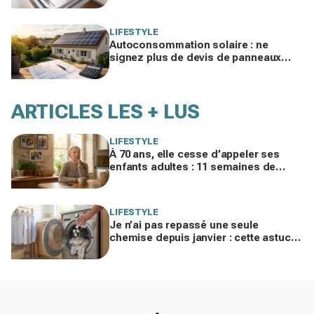
LIFESTYLE
Autoconsommation solaire : ne
signez plus de devis de panneaux
sans vérifier cette erreur qui ruine vos
économies
ARTICLES LES + LUS
LIFESTYLE
À 70 ans, elle cesse d’appeler ses
enfants adultes : 11 semaines de
silence et une leçon brutale sur les
familles modernes
LIFESTYLE
Je n’ai pas repassé une seule
chemise depuis janvier : cette astuce
avec le sèche-linge tient en 15
minutes