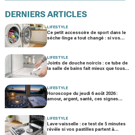
DERNIERS ARTICLES
LIFESTYLE
Ce petit accessoire de sport dans le
sèche-linge a tout changé : si vos
serviettes sèchent mal, vous ratez ce
geste
LIFESTYLE
Joints de douche noircis : ce tube de
la salle de bains fait mieux que tous
vos produits spéciaux payés cher
LIFESTYLE
Horoscope du jeudi 6 août 2026 :
amour, argent, santé, ces signes
jouent gros aujourd’hui sans le savoir
LIFESTYLE
Lave-vaisselle : ce test de 5 minutes
révèle si vos pastilles partent à
l’égout et font exploser la facture