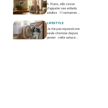
À 70 ans, elle cesse
d’appeler ses enfants
adultes : 11 semaines de
silence et une leçon
brutale sur les familles
LIFESTYLE
modernes
Je n’ai pas repassé une
seule chemise depuis
janvier : cette astuce
avec le sèche-linge
tient en 15 minutes