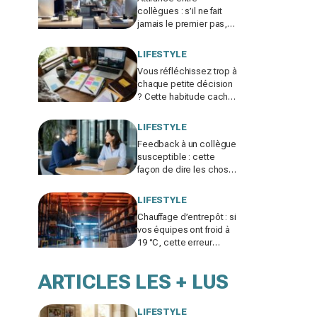
collègues : s’il ne fait
jamais le premier pas,
ce n’est pas par timidité
mais pour une raison
LIFESTYLE
taboue
Vous réfléchissez trop à
chaque petite décision
? Cette habitude cachée
pourrait plomber toute
votre vie
LIFESTYLE
Feedback à un collègue
susceptible : cette
façon de dire les choses
sans te trahir ni la briser
change tout
LIFESTYLE
Chauffage d’entrepôt : si
vos équipes ont froid à
19 °C, cette erreur
invisible peut faire bondir
la facture de 25 %
ARTICLES LES + LUS
LIFESTYLE