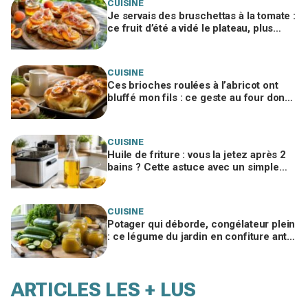
CUISINE
Je servais des bruschettas à la tomate :
ce fruit d’été a vidé le plateau, plus
personne ne voulait du reste de l’apéro
CUISINE
Ces brioches roulées à l’abricot ont
bluffé mon fils : ce geste au four donne
une mie de boulanger à ne jamais
zapper
CUISINE
Huile de friture : vous la jetez après 2
bains ? Cette astuce avec un simple
ingrédient du placard la sauve x3
CUISINE
Potager qui déborde, congélateur plein
: ce légume du jardin en confiture anti-
gaspi bluffe tout le monde
ARTICLES LES + LUS