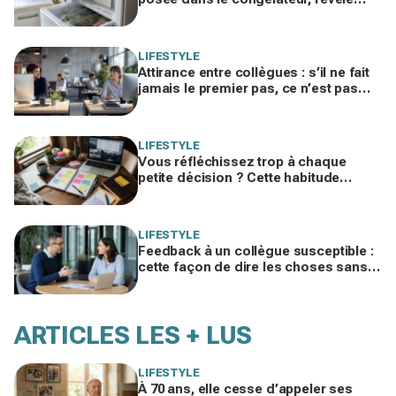
pourquoi votre facture d’électricité
grimpe
LIFESTYLE
Attirance entre collègues : s’il ne fait
jamais le premier pas, ce n’est pas
par timidité mais pour une raison
taboue
LIFESTYLE
Vous réfléchissez trop à chaque
petite décision ? Cette habitude
cachée pourrait plomber toute votre
vie
LIFESTYLE
Feedback à un collègue susceptible :
cette façon de dire les choses sans
te trahir ni la briser change tout
ARTICLES LES + LUS
LIFESTYLE
À 70 ans, elle cesse d’appeler ses