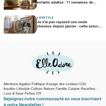
enfants adultes : 11 semaines de
silence et une leçon brutale sur les
familles modernes
LIFESTYLE
Je n’ai pas repassé une seule
chemise depuis janvier : cette astuce
avec le sèche-linge tient en 15
minutes
Mentions légales
Politique d’usage des cookies
CGU
Insolite
Lifestyle
Culture
Nature
Famille
Cuisine
Recettes
Love & Sexe
Fiches DIY
Rejoignez notre communauté en vous inscrivant
à notre Newsletter !