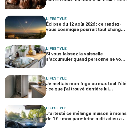
brocanteurs le paient jusqu’à 200 €
LIFESTYLE
Éclipse du 12 août 2026 : ce rendez-
vous cosmique pourrait tout changer
dans votre vie amoureuse sans
prévenir
LIFESTYLE
Si vous laissez la vaisselle
s'accumuler quand personne ne vous
voit, les psys le confirment : voilà ce
que ça révèle
LIFESTYLE
Je mettais mon frigo au max tout l’été
: ce que j’ai trouvé derrière lui
expliquait ma facture d’électricité
folle
LIFESTYLE
J’ai testé ce mélange maison à moins
de 1 € : mon pare-brise a dit adieu aux
traces, finis les sprays auto chers