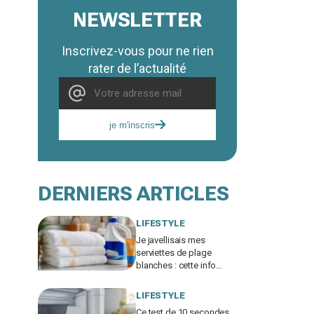
NEWSLETTER
Inscrivez-vous pour ne rien
rater de l’actualité
je m'inscris
DERNIERS ARTICLES
LIFESTYLE
Je javellisais mes
serviettes de plage
blanches : cette info
cachée sur ma crème
solaire explique les
LIFESTYLE
taches rouille
Ce test de 10 secondes