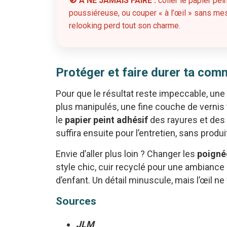
🚫 À NE JAMAIS FAIRE :
coller le papier pe
poussiéreuse, ou couper « à l’œil » sans mesu
relooking perd tout son charme.
Protéger et faire durer ta co
Pour que le résultat reste impeccable, une 
plus manipulés, une fine couche de vernis
le
papier peint adhésif
des rayures et des
suffira ensuite pour l’entretien, sans produ
Envie d’aller plus loin ? Changer les
poigné
style chic, cuir recyclé pour une ambian
d’enfant. Un détail minuscule, mais l’œil ne
Sources
JLM