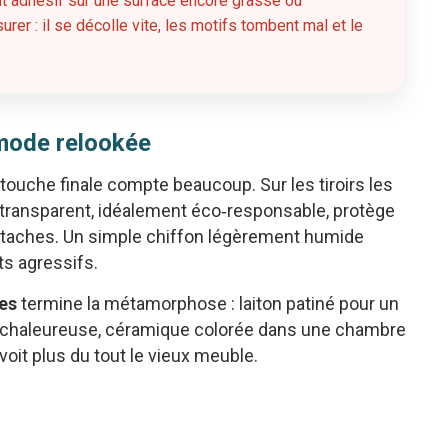
int adhésif sur une surface encore grasse ou
rer : il se décolle vite, les motifs tombent mal et le
mmode relookée
touche finale compte beaucoup. Sur les tiroirs les
 transparent, idéalement éco‑responsable, protège
 taches. Un simple chiffon légèrement humide
its agressifs.
es
termine la métamorphose : laiton patiné pour un
ce chaleureuse, céramique colorée dans une chambre
 voit plus du tout le vieux meuble.