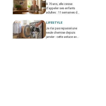
À 70 ans, elle cesse
d’appeler ses enfants
adultes : 11 semaines de
silence et une leçon
brutale sur les familles
LIFESTYLE
modernes
Je n’ai pas repassé une
seule chemise depuis
janvier : cette astuce avec
le sèche-linge tient en 15
minutes