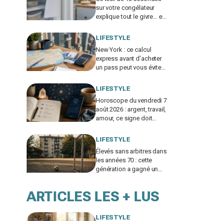
sur votre congélateur
explique tout le givre… et
ces 30 % d'électricité en
trop
LIFESTYLE
New York : ce calcul
express avant d’acheter
un pass peut vous éviter
de gaspiller jusqu’à 100 €
en visites
LIFESTYLE
Horoscope du vendredi 7
août 2026 : argent, travail,
amour, ce signe doit
freiner ses dépenses
aujourd’hui
LIFESTYLE
Élevés sans arbitres dans
les années 70 : cette
génération a gagné un
atout clé qui manque aux
enfants d’aujourd’hui
ARTICLES LES + LUS
LIFESTYLE