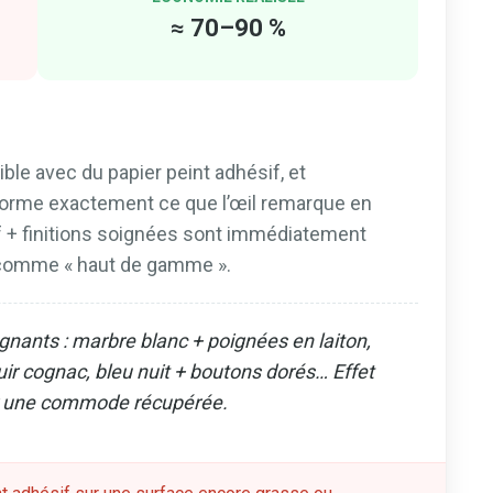
≈ 70–90 %
ble avec du papier peint adhésif, et
forme exactement ce que l’œil remarque en
uf + finitions soignées sont immédiatement
 comme « haut de gamme ».
nants : marbre blanc + poignées en laiton,
uir cognac, bleu nuit + boutons dorés… Effet
r une commode récupérée.