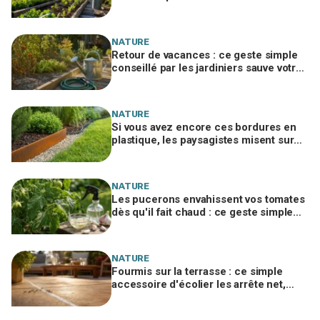
l’automne au lieu d’un jardin vide
NATURE
Retour de vacances : ce geste simple
conseillé par les jardiniers sauve votre
potager desséché
NATURE
Si vous avez encore ces bordures en
plastique, les paysagistes misent sur
ce métal des wagons qui tient 10 ans
NATURE
Les pucerons envahissent vos tomates
dès qu'il fait chaud : ce geste simple
avec un ingrédient de cuisine les
stoppe net
NATURE
Fourmis sur la terrasse : ce simple
accessoire d'écolier les arrête net,
sans un gramme de produit chimique