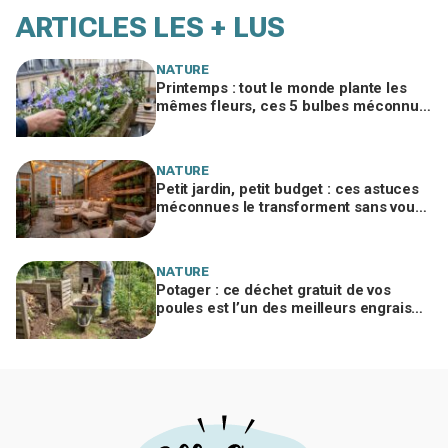
ARTICLES LES + LUS
NATURE
Printemps : tout le monde plante les
mêmes fleurs, ces 5 bulbes méconnus
à planter in extremis vont changer votre
jardin
NATURE
Petit jardin, petit budget : ces astuces
méconnues le transforment sans vous
ruiner, à condition d’éviter cette erreur
NATURE
Potager : ce déchet gratuit de vos
poules est l’un des meilleurs engrais
naturels, mais mal utilisé il brûle vos
plantes