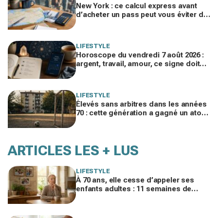
New York : ce calcul express avant
d’acheter un pass peut vous éviter de
gaspiller jusqu’à 100 € en visites
LIFESTYLE
Horoscope du vendredi 7 août 2026 :
argent, travail, amour, ce signe doit
freiner ses dépenses aujourd’hui
LIFESTYLE
Élevés sans arbitres dans les années
70 : cette génération a gagné un atout
clé qui manque aux enfants
d’aujourd’hui
ARTICLES LES + LUS
LIFESTYLE
À 70 ans, elle cesse d’appeler ses
enfants adultes : 11 semaines de
silence et une leçon brutale sur les
familles modernes