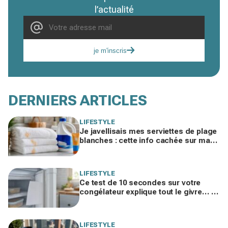
l’actualité
je m'inscris
DERNIERS ARTICLES
LIFESTYLE
Je javellisais mes serviettes de plage
blanches : cette info cachée sur ma
crème solaire explique les taches
rouille
LIFESTYLE
Ce test de 10 secondes sur votre
congélateur explique tout le givre… et
ces 30 % d'électricité en trop
LIFESTYLE