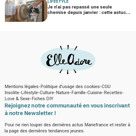
LIFESTYLE
Je n’ai pas repassé une seule
chemise depuis janvier : cette astuce
avec le sèche-linge tient en 15
minutes
Mentions légales
Politique d’usage des cookies
CGU
Insolite
Lifestyle
Culture
Nature
Famille
Cuisine
Recettes
Love & Sexe
Fiches DIY
Rejoignez notre communauté en vous inscrivant
à notre Newsletter !
Pour ne rien louper des dernières actus Mariefrance et rester à
la page des dernières tendances jeunes.