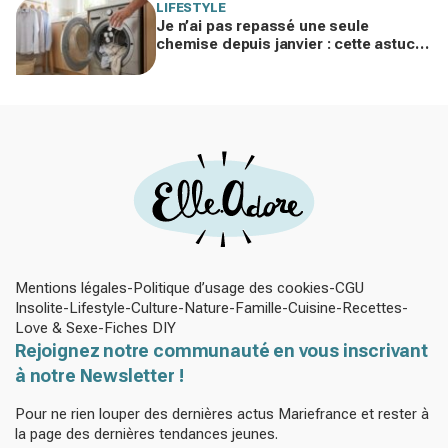
LIFESTYLE
Je n’ai pas repassé une seule
chemise depuis janvier : cette astuce
avec le sèche-linge tient en 15
minutes
Mentions légales
Politique d’usage des cookies
CGU
Insolite
Lifestyle
Culture
Nature
Famille
Cuisine
Recettes
Love & Sexe
Fiches DIY
Rejoignez notre communauté en vous inscrivant
à notre Newsletter !
Pour ne rien louper des dernières actus Mariefrance et rester à
la page des dernières tendances jeunes.