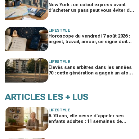
New York : ce calcul express avant
d’acheter un pass peut vous éviter de
gaspiller jusqu’à 100 € en visites
LIFESTYLE
Horoscope du vendredi 7 août 2026 :
argent, travail, amour, ce signe doit
freiner ses dépenses aujourd’hui
LIFESTYLE
Élevés sans arbitres dans les années
70 : cette génération a gagné un atout
clé qui manque aux enfants
d’aujourd’hui
ARTICLES LES + LUS
LIFESTYLE
À 70 ans, elle cesse d’appeler ses
enfants adultes : 11 semaines de
silence et une leçon brutale sur les
familles modernes