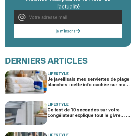
l’actualité
je m'inscris
DERNIERS ARTICLES
LIFESTYLE
Je javellisais mes serviettes de plage
blanches : cette info cachée sur ma
crème solaire explique les taches
rouille
LIFESTYLE
Ce test de 10 secondes sur votre
congélateur explique tout le givre… et
ces 30 % d'électricité en trop
LIFESTYLE