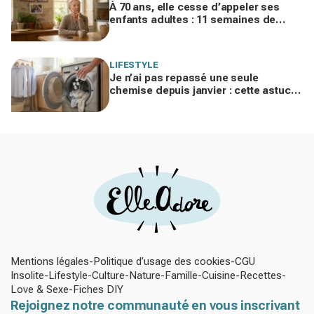
À 70 ans, elle cesse d’appeler ses
enfants adultes : 11 semaines de
silence et une leçon brutale sur les
familles modernes
LIFESTYLE
Je n’ai pas repassé une seule
chemise depuis janvier : cette astuce
avec le sèche-linge tient en 15
minutes
Mentions légales
Politique d’usage des cookies
CGU
Insolite
Lifestyle
Culture
Nature
Famille
Cuisine
Recettes
Love & Sexe
Fiches DIY
Rejoignez notre communauté en vous inscrivant