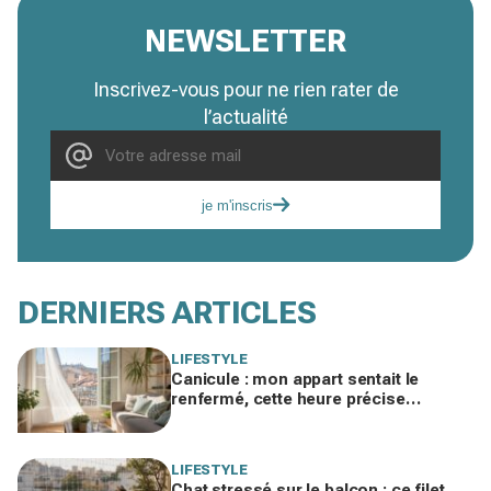
NEWSLETTER
Inscrivez-vous pour ne rien rater de
l’actualité
je m'inscris
DERNIERS ARTICLES
LIFESTYLE
Canicule : mon appart sentait le
renfermé, cette heure précise
d'aération l'a rendu frais toute la
journée
LIFESTYLE
Chat stressé sur le balcon : ce filet