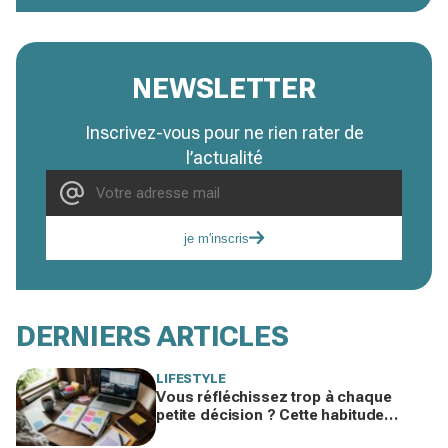
NEWSLETTER
Inscrivez-vous pour ne rien rater de
l’actualité
je m'inscris
DERNIERS ARTICLES
LIFESTYLE
Vous réfléchissez trop à chaque
petite décision ? Cette habitude
cachée pourrait plomber toute votre