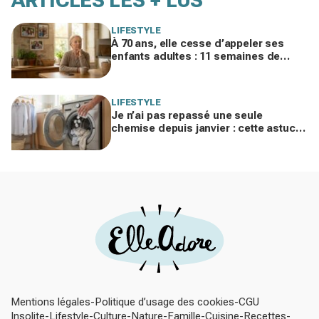
ARTICLES LES + LUS
LIFESTYLE
À 70 ans, elle cesse d’appeler ses
enfants adultes : 11 semaines de
silence et une leçon brutale sur les
familles modernes
LIFESTYLE
Je n’ai pas repassé une seule
chemise depuis janvier : cette astuce
avec le sèche-linge tient en 15
minutes
Mentions légales
Politique d’usage des cookies
CGU
Insolite
Lifestyle
Culture
Nature
Famille
Cuisine
Recettes