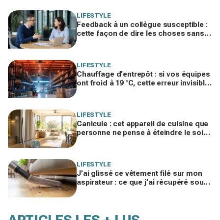
vie
LIFESTYLE
Feedback à un collègue susceptible :
cette façon de dire les choses sans
te trahir ni la briser change tout
LIFESTYLE
Chauffage d’entrepôt : si vos équipes
ont froid à 19 °C, cette erreur invisible
peut faire bondir la facture de 25 %
LIFESTYLE
Canicule : cet appareil de cuisine que
personne ne pense à éteindre le soir
fait grimper votre salon de 2 à 3 °C
LIFESTYLE
J’ai glissé ce vêtement filé sur mon
aspirateur : ce que j’ai récupéré sous
le canapé m’a fait rougir de honte