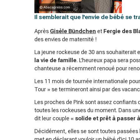
© Abacapress.com
Il semblerait que l'envie de bébé se tr
Après
Gisèle Bündchen
et
Fergie des Bl
des envies de maternité !
La jeune rockeuse de 30 ans souhaiterait el
la vie de famille
. L’heureux papa sera po
chanteuse a récemment renoué pour renou
Les 11 mois de tournée internationale po
Tour »
se termineront ainsi par des vacance
Les proches de Pink sont assez confiants q
toutes les rockeuses du moment. Dans un
dit leur couple «
solide et prêt à passer 
Décidément, elles se sont toutes passées 
met en déclarant vouloir un bébé d’ici 10 a