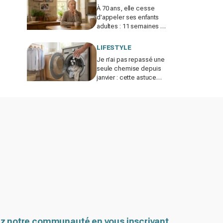
À 70 ans, elle cesse
d’appeler ses enfants
adultes : 11 semaines de
silence et une leçon
brutale sur les familles
LIFESTYLE
modernes
Je n’ai pas repassé une
seule chemise depuis
janvier : cette astuce
avec le sèche-linge
tient en 15 minutes
z notre communauté en vous inscrivant