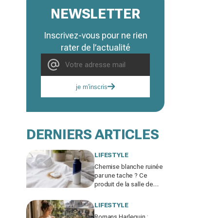
NEWSLETTER
Inscrivez-vous pour ne rien
rater de l’actualité
je m'inscris
DERNIERS ARTICLES
LIFESTYLE
Chemise blanche ruinée
par une tache ? Ce
produit de la salle de
bain fait mieux que votre
détachant habituel
LIFESTYLE
Romans Harlequin :