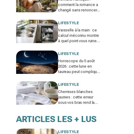
comment la romance a
changé sans renoncer
aux histoires d’amour
LIFESTYLE
Vaisselle à la main : ce
calcul méconnu montre
à quel point vous ruinez
vos économies d’eau et
d’électricité
LIFESTYLE
Horoscope du 5 août
2026 : cette lune en
taureau peut compliquer
amour et argent, ce
signe doit vraiment se
LIFESTYLE
méfier
Chemises blanches
jaunies : cette erreur
sous vos bras rend la
Javel inutile et aggrave
encore les auréoles
ARTICLES LES + LUS
LIFESTYLE