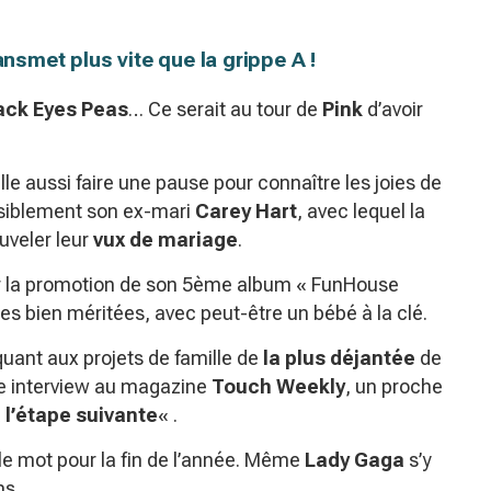
ansmet plus vite que la grippe A !
ack Eyes Peas
… Ce serait au tour de
Pink
d’avoir
le aussi faire une pause pour connaître les joies de
ssiblement son ex-mari
Carey Hart
, avec lequel la
veler leur
vux de mariage
.
ur la promotion de son 5ème album «
FunHouse
s bien méritées, avec peut-être un bébé à la clé.
uant aux projets de famille de
la plus déjantée
de
e interview au magazine
Touch Weekly
, un proche
à l’étape suivante
« .
le mot pour la fin de l’année. Même
Lady Gaga
s’y
ns.