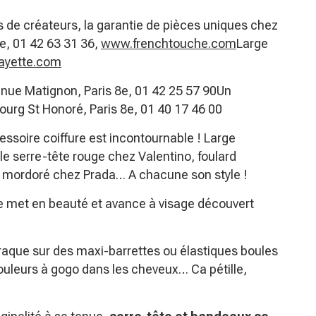
e créateurs, la garantie de pièces uniques chez
e, 01 42 63 31 36,
www.frenchtouche.com
Large
fayette.com
nue Matignon, Paris 8e, 01 42 25 57 90Un
bourg St Honoré, Paris 8e, 01 40 17 46 00
essoire coiffure est incontournable ! Large
e serre-tête rouge chez Valentino, foulard
n mordoré chez Prada… A chacune son style !
 se met en beauté et avance à visage découvert
 craque sur des maxi-barrettes ou élastiques boules
ouleurs à gogo dans les cheveux… Ca pétille,