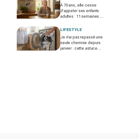
À 70 ans, elle cesse
d’appeler ses enfants
adultes : 11 semaines de
silence et une leçon
brutale sur les familles
LIFESTYLE
modernes
Je n’ai pas repassé une
seule chemise depuis
janvier : cette astuce
avec le sèche-linge
tient en 15 minutes