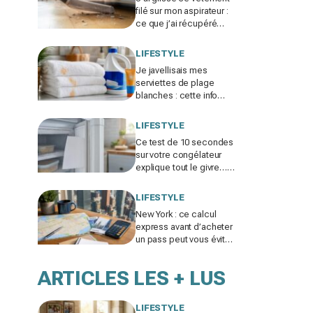
filé sur mon aspirateur :
ce que j’ai récupéré
sous le canapé m’a fait
rougir de honte
LIFESTYLE
Je javellisais mes
serviettes de plage
blanches : cette info
cachée sur ma crème
solaire explique les
LIFESTYLE
taches rouille
Ce test de 10 secondes
sur votre congélateur
explique tout le givre…
et ces 30 % d'électricité
en trop
LIFESTYLE
New York : ce calcul
express avant d’acheter
un pass peut vous éviter
de gaspiller jusqu’à 100
€ en visites
ARTICLES LES + LUS
LIFESTYLE