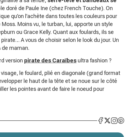
ginalité à sa tenue,
serre-tête et bandeaux se
e doré de Paule Ine (chez French Touche). On
ique qu’on l’achète dans toutes les couleurs pour
Moss. Moins vu, le turban, lui, apporte un style
pburn ou Grace Kelly. Quant aux foulards, ils se
 pirate… A vous de choisir selon le look du jour. Un
ds de maman.
rd version
pirate des Caraïbes
ultra fashion ?
 visage, le foulard, plié en diagonale (grand format
elopper le haut de la tête et se noue sur le côté
iller les pointes avant de faire le noeud pour