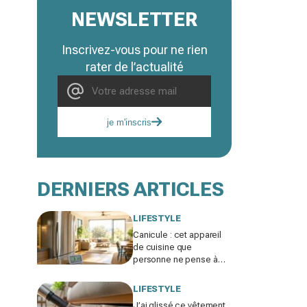
NEWSLETTER
Inscrivez-vous pour ne rien
rater de l’actualité
je m'inscris
DERNIERS ARTICLES
LIFESTYLE
Canicule : cet appareil
de cuisine que
personne ne pense à
éteindre le soir fait
grimper votre salon de 2
LIFESTYLE
à 3 °C
J’ai glissé ce vêtement