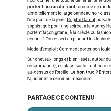
Pour donner une touche de féminité et d’ori
portent au ras du front
, comme ce modèl
aime tellement le large bandeau noir class
l’été pour se la jouer
Brigitte Bardot
ou Kate 
sophistiqué pour une soirée, à la Audrey He
portent façon gitane, à la créole ou fashion
conseil ? On ressort du placard les foular
Mode d’emploi : Comment porter son foula
Sur cheveux longs et bien lissés, autour du
recommandé), se place sur le front pour env
au-dessus de l’oreille.
Le bon truc ?
Entort
l’ajuster et le serrer au maximum.
PARTAGE CE CONTENU