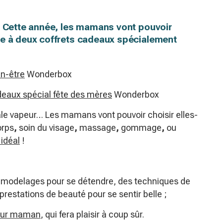
! Cette année, les mamans vont pouvoir
ce à deux coffrets cadeaux spécialement
en-être
Wonderbox
eaux spécial fête des mères
Wonderbox
entrale vapeur… Les mamans vont pouvoir choisir elles-
orps
,
soin du visage
,
massage
,
gommage
,
ou
idéal
!
es modelages pour se détendre, des techniques de
restations de beauté pour se sentir belle ;
our maman
, qui fera plaisir à coup sûr.