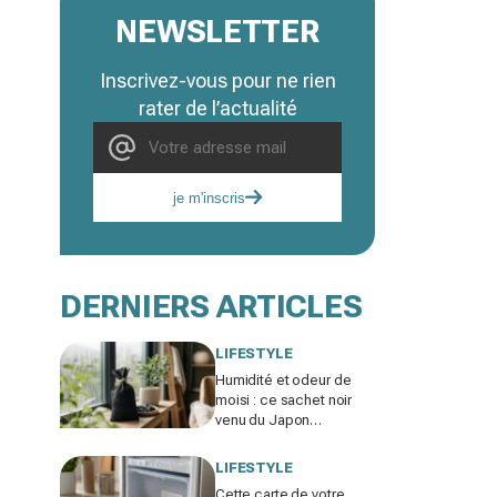
NEWSLETTER
Inscrivez-vous pour ne rien
rater de l’actualité
je m'inscris
DERNIERS ARTICLES
LIFESTYLE
Humidité et odeur de
moisi : ce sachet noir
venu du Japon
remplace votre
déshumidificateur sans
LIFESTYLE
consommer un watt
Cette carte de votre