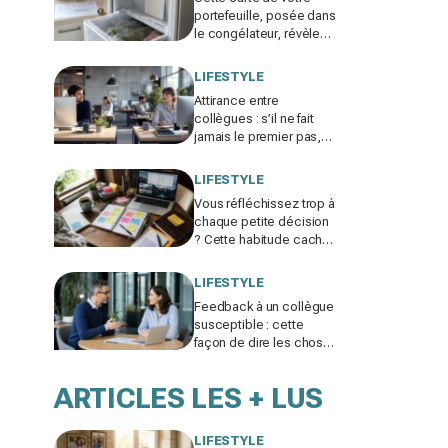
portefeuille, posée dans
le congélateur, révèle
pourquoi votre facture
d’électricité grimpe
LIFESTYLE
Attirance entre
collègues : s’il ne fait
jamais le premier pas,
ce n’est pas par timidité
mais pour une raison
LIFESTYLE
taboue
Vous réfléchissez trop à
chaque petite décision
? Cette habitude cachée
pourrait plomber toute
votre vie
LIFESTYLE
Feedback à un collègue
susceptible : cette
façon de dire les choses
sans te trahir ni la briser
change tout
ARTICLES LES + LUS
LIFESTYLE