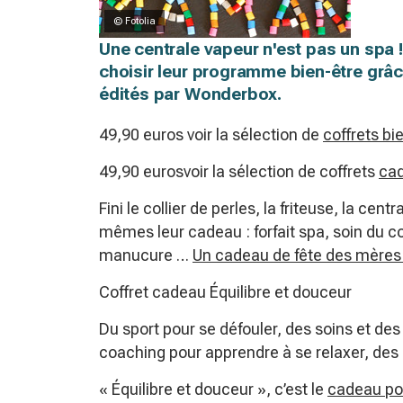
© Fotolia
Une centrale vapeur n'est pas un spa 
choisir leur programme bien-être grâ
édités par Wonderbox.
49,90 euros voir la sélection de
coffrets bi
49,90 eurosvoir la sélection de coffrets
cad
Fini le collier de perles, la friteuse, la c
mêmes leur cadeau : forfait spa, soin du c
manucure …
Un cadeau de fête des mères 
Coffret cadeau Équilibre et douceur
Du sport pour se défouler, des soins et d
coaching pour apprendre à se relaxer, des p
« Équilibre et douceur », c’est le
cadeau p