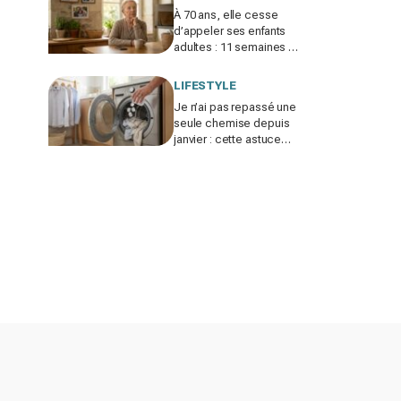
À 70 ans, elle cesse
d’appeler ses enfants
adultes : 11 semaines de
silence et une leçon
brutale sur les familles
LIFESTYLE
modernes
Je n’ai pas repassé une
seule chemise depuis
janvier : cette astuce
avec le sèche-linge
tient en 15 minutes