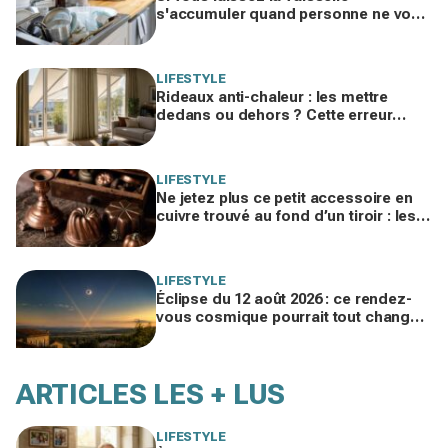
s'accumuler quand personne ne vous
voit, les psys le confirment : voilà ce
que ça révèle
LIFESTYLE
Rideaux anti-chaleur : les mettre
dedans ou dehors ? Cette erreur
invisible peut ajouter 5 °C chez vous
LIFESTYLE
Ne jetez plus ce petit accessoire en
cuivre trouvé au fond d’un tiroir : les
brocanteurs le paient jusqu’à 200 €
LIFESTYLE
Éclipse du 12 août 2026 : ce rendez-
vous cosmique pourrait tout changer
dans votre vie amoureuse sans
prévenir
ARTICLES LES + LUS
LIFESTYLE