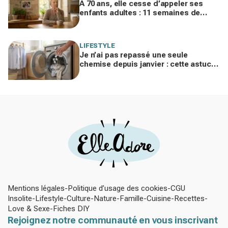
À 70 ans, elle cesse d’appeler ses
enfants adultes : 11 semaines de
silence et une leçon brutale sur les
familles modernes
LIFESTYLE
Je n’ai pas repassé une seule
chemise depuis janvier : cette astuce
avec le sèche-linge tient en 15
minutes
Mentions légales
Politique d’usage des cookies
CGU
Insolite
Lifestyle
Culture
Nature
Famille
Cuisine
Recettes
Love & Sexe
Fiches DIY
Rejoignez notre communauté en vous inscrivant