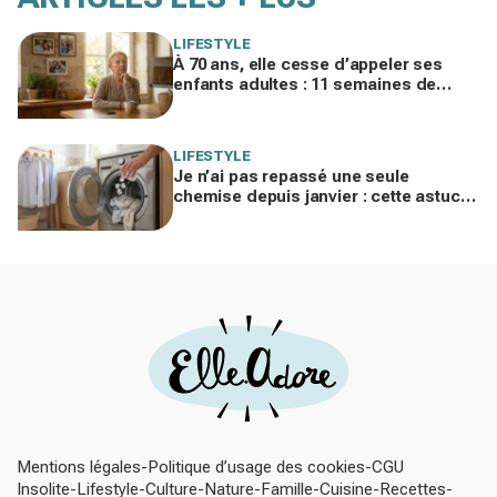
LIFESTYLE
À 70 ans, elle cesse d’appeler ses
enfants adultes : 11 semaines de
silence et une leçon brutale sur les
familles modernes
LIFESTYLE
Je n’ai pas repassé une seule
chemise depuis janvier : cette astuce
avec le sèche-linge tient en 15
minutes
Mentions légales
Politique d’usage des cookies
CGU
Insolite
Lifestyle
Culture
Nature
Famille
Cuisine
Recettes