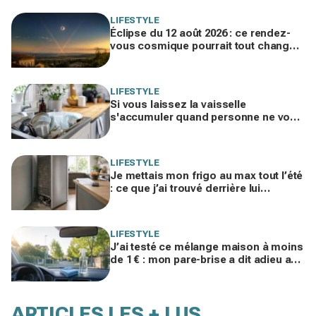
LIFESTYLE
Éclipse du 12 août 2026 : ce rendez-
vous cosmique pourrait tout changer
dans votre vie amoureuse sans
prévenir
LIFESTYLE
Si vous laissez la vaisselle
s'accumuler quand personne ne vous
voit, les psys le confirment : voilà ce
que ça révèle
LIFESTYLE
Je mettais mon frigo au max tout l’été
: ce que j’ai trouvé derrière lui
expliquait ma facture d’électricité
folle
LIFESTYLE
J’ai testé ce mélange maison à moins
de 1 € : mon pare-brise a dit adieu aux
traces, finis les sprays auto chers
ARTICLES LES + LUS