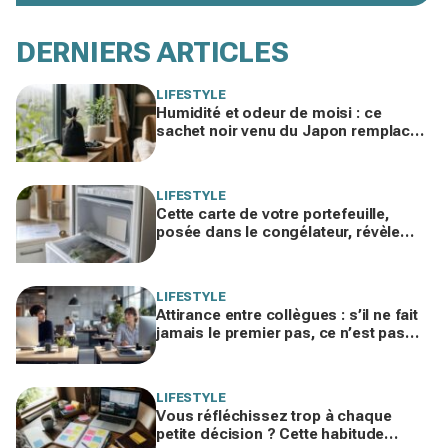
DERNIERS ARTICLES
LIFESTYLE
Humidité et odeur de moisi : ce
sachet noir venu du Japon remplace
votre déshumidificateur sans
consommer un watt
LIFESTYLE
Cette carte de votre portefeuille,
posée dans le congélateur, révèle
pourquoi votre facture d’électricité
grimpe
LIFESTYLE
Attirance entre collègues : s’il ne fait
jamais le premier pas, ce n’est pas
par timidité mais pour une raison
taboue
LIFESTYLE
Vous réfléchissez trop à chaque
petite décision ? Cette habitude