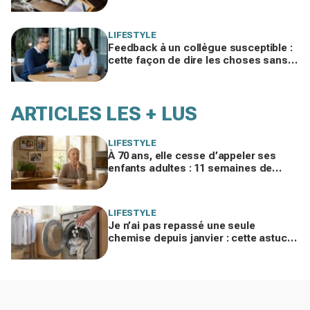
cachée pourrait plomber toute votre
vie
LIFESTYLE
Feedback à un collègue susceptible :
cette façon de dire les choses sans
te trahir ni la briser change tout
ARTICLES LES + LUS
LIFESTYLE
À 70 ans, elle cesse d’appeler ses
enfants adultes : 11 semaines de
silence et une leçon brutale sur les
familles modernes
LIFESTYLE
Je n’ai pas repassé une seule
chemise depuis janvier : cette astuce
avec le sèche-linge tient en 15
minutes