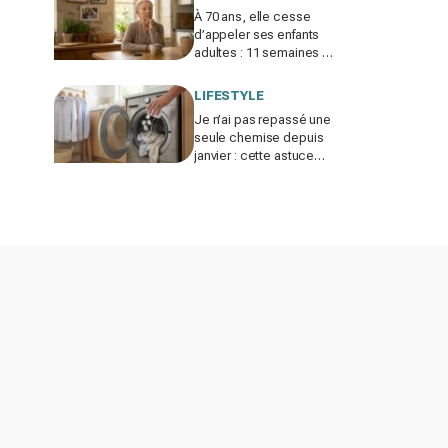
À 70 ans, elle cesse
d’appeler ses enfants
adultes : 11 semaines de
silence et une leçon
brutale sur les familles
LIFESTYLE
modernes
Je n’ai pas repassé une
seule chemise depuis
janvier : cette astuce
avec le sèche-linge
tient en 15 minutes