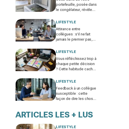
portefeuille, posée dans
le congélateur, révèle
pourquoi votre facture
d’électricité grimpe
LIFESTYLE
Attirance entre
collègues : s’il ne fait
jamais le premier pas,
ce n’est pas par timidité
mais pour une raison
LIFESTYLE
taboue
Vous réfléchissez trop à
chaque petite décision
? Cette habitude cachée
pourrait plomber toute
votre vie
LIFESTYLE
Feedback à un collègue
susceptible : cette
façon de dire les choses
sans te trahir ni la briser
change tout
ARTICLES LES + LUS
LIFESTYLE