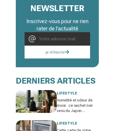
NEWSLETTER
Inscrivez-vous pour ne rien
rater de l’actualité
je m'inscris
DERNIERS ARTICLES
LIFESTYLE
Humidité et odeur de
moisi : ce sachet noir
venu du Japon
remplace votre
déshumidificateur sans
LIFESTYLE
consommer un watt
Cette carte de votre