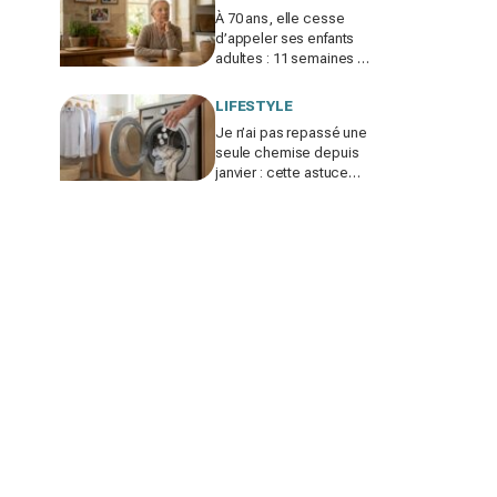
À 70 ans, elle cesse
d’appeler ses enfants
adultes : 11 semaines de
silence et une leçon
brutale sur les familles
LIFESTYLE
modernes
Je n’ai pas repassé une
seule chemise depuis
janvier : cette astuce
avec le sèche-linge
tient en 15 minutes