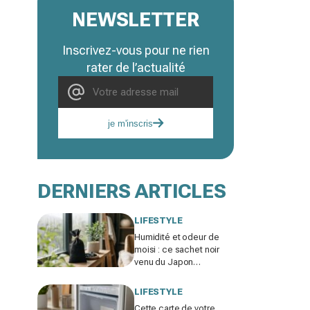
NEWSLETTER
Inscrivez-vous pour ne rien
rater de l’actualité
je m'inscris
DERNIERS ARTICLES
LIFESTYLE
Humidité et odeur de
moisi : ce sachet noir
venu du Japon
remplace votre
déshumidificateur sans
LIFESTYLE
consommer un watt
Cette carte de votre