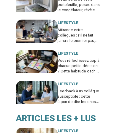
portefeuille, posée dans
le congélateur, révèle
pourquoi votre facture
d’électricité grimpe
LIFESTYLE
Attirance entre
collègues : s’il ne fait
jamais le premier pas,
ce n’est pas par timidité
mais pour une raison
LIFESTYLE
taboue
Vous réfléchissez trop à
chaque petite décision
? Cette habitude cachée
pourrait plomber toute
votre vie
LIFESTYLE
Feedback à un collègue
susceptible : cette
façon de dire les choses
sans te trahir ni la briser
change tout
ARTICLES LES + LUS
LIFESTYLE