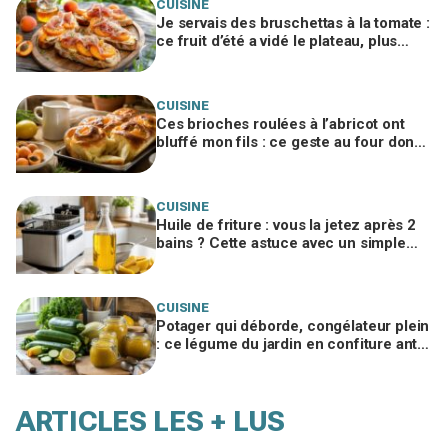
CUISINE
Je servais des bruschettas à la tomate :
ce fruit d’été a vidé le plateau, plus
personne ne voulait du reste de l’apéro
CUISINE
Ces brioches roulées à l’abricot ont
bluffé mon fils : ce geste au four donne
une mie de boulanger à ne jamais
zapper
CUISINE
Huile de friture : vous la jetez après 2
bains ? Cette astuce avec un simple
ingrédient du placard la sauve x3
CUISINE
Potager qui déborde, congélateur plein
: ce légume du jardin en confiture anti-
gaspi bluffe tout le monde
ARTICLES LES + LUS