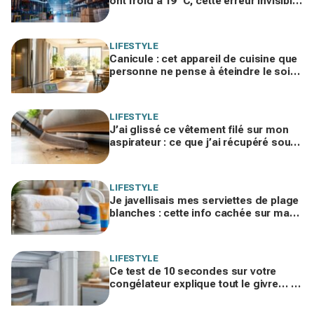
ont froid à 19 °C, cette erreur invisible
peut faire bondir la facture de 25 %
LIFESTYLE
Canicule : cet appareil de cuisine que
personne ne pense à éteindre le soir
fait grimper votre salon de 2 à 3 °C
LIFESTYLE
J’ai glissé ce vêtement filé sur mon
aspirateur : ce que j’ai récupéré sous
le canapé m’a fait rougir de honte
LIFESTYLE
Je javellisais mes serviettes de plage
blanches : cette info cachée sur ma
crème solaire explique les taches
rouille
LIFESTYLE
Ce test de 10 secondes sur votre
congélateur explique tout le givre… et
ces 30 % d'électricité en trop