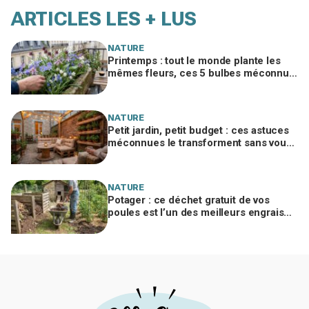
ARTICLES LES + LUS
NATURE
Printemps : tout le monde plante les
mêmes fleurs, ces 5 bulbes méconnus
à planter in extremis vont changer votre
jardin
NATURE
Petit jardin, petit budget : ces astuces
méconnues le transforment sans vous
ruiner, à condition d’éviter cette erreur
NATURE
Potager : ce déchet gratuit de vos
poules est l’un des meilleurs engrais
naturels, mais mal utilisé il brûle vos
plantes